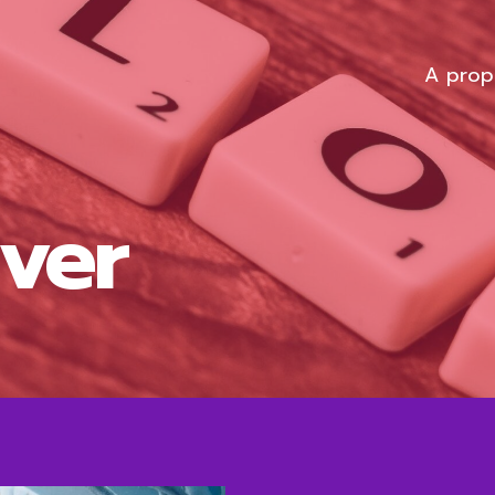
A prop
iver