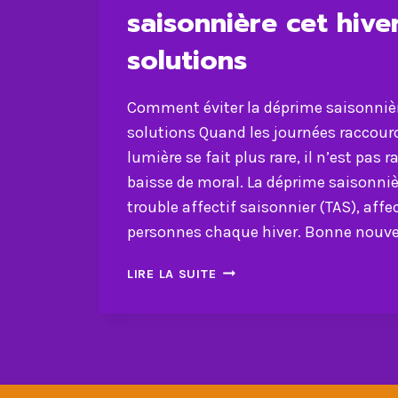
saisonnière cet hiver
solutions
Comment éviter la déprime saisonnière
solutions Quand les journées raccourc
lumière se fait plus rare, il n’est pas r
baisse de moral. La déprime saisonniè
trouble affectif saisonnier (TAS), af
personnes chaque hiver. Bonne nouvelle
COMMENT
LIRE LA SUITE
ÉVITER
LA
DÉPRIME
SAISONNIÈRE
CET
HIVER