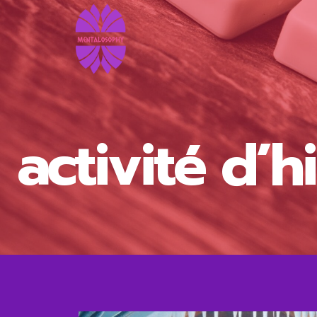
Aller
au
contenu
activité d’h