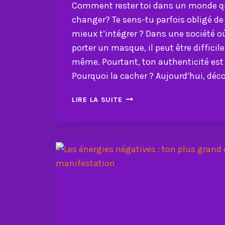
Comment rester toi dans un monde qu
changer? Te sens-tu parfois obligé de 
mieux t’intégrer ? Dans une société 
porter un masque, il peut être difficile 
même. Pourtant, ton authenticité est 
Pourquoi la cacher ? Aujourd’hui, déc
COMMENT
LIRE LA SUITE
RESTER
TOI
DANS
UN
MONDE
QUI
TE
POUSSE
À
CHANGER?