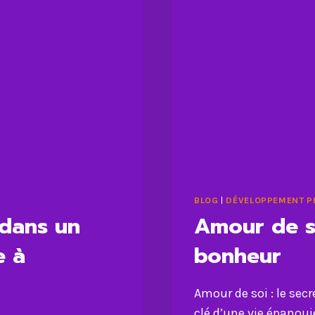
BLOG
|
DÉVELOPPEMENT P
 dans un
Amour de so
e à
bonheur
Amour de soi : le secr
clé d’une vie épanou