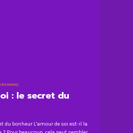
ERSONNEL
i : le secret du
et du bonheur L’amour de soi est-il la
ie ? Pour beaucoup, cela peut sembler