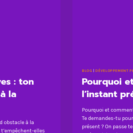
BLOG
|
DÉVELOPPEMENT P
es : ton
Pourquoi e
à la
l’instant p
Pourquoi et comment 
Te demandes-tu pourquo
d obstacle à la
présent ? On passe t
 t’empêchent-elles