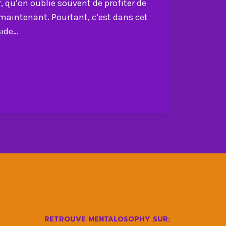
r, qu’on oublie souvent de profiter de
t maintenant. Pourtant, c’est dans cet
side…
I
T
T
RETROUVE MENTALOSOPHY SUR: