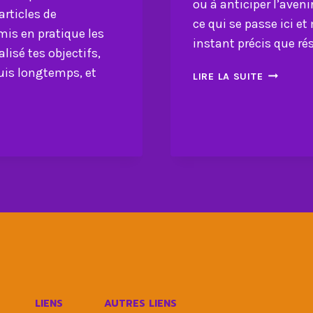
ou à anticiper l’aveni
articles de
ce qui se passe ici e
mis en pratique les
instant précis que ré
alisé tes objectifs,
puis longtemps, et
POURQUO
LIRE LA SUITE
ET
COMMEN
VIVRE
L’INSTAN
PRÉSENT
CHANGE
TOUT
?
LIENS
AUTRES LIENS