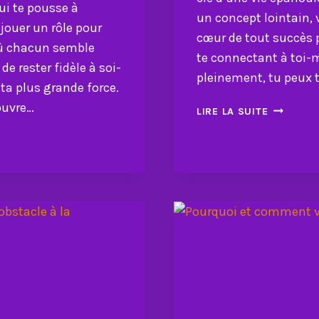
i te pousse à
un concept lointain, v
jouer un rôle pour
cœur de tout succès 
où chacun semble
te connectant à toi-
de rester fidèle à soi-
pleinement, tu peux 
ta plus grande force.
ouvre…
AMOUR
LIRE LA SUITE
DE
SOI
:
LE
SECRET
DU
BONHEUR