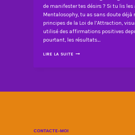
de manifester tes désirs ? Si tu lis les 
Mentalosophy, tu as sans doute déjà 
principes de la Loi de l’Attraction, visu
utilisé des affirmations positives de
pourtant, les résultats…
LES
LIRE LA SUITE
ÉNERGIES
NÉGATIVES
:
TON
PLUS
GRAND
OBSTACLE
À
LA
MANIFESTATION
CONTACTE-MOI