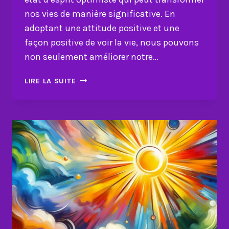
nos vies de manière significative. En
adoptant une attitude positive et une
façon positive de voir la vie, nous pouvons
non seulement améliorer notre…
PENSÉE
LIRE LA SUITE
POSITIVE :
COMMENT
VOTRE
ÉTAT
D’ESPRIT
PEUT
TRANSFORMER
VOTRE
VIE