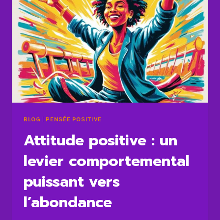
BLOG
|
PENSÉE POSITIVE
Attitude positive : un
levier comportemental
puissant vers
l’abondance