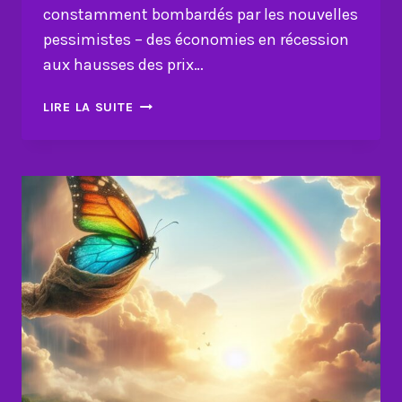
constamment bombardés par les nouvelles
pessimistes – des économies en récession
aux hausses des prix…
COMMENT
LIRE LA SUITE
DEVENIR
OPTIMISTE
POUR
UNE
MEILLEURE
VIE
?