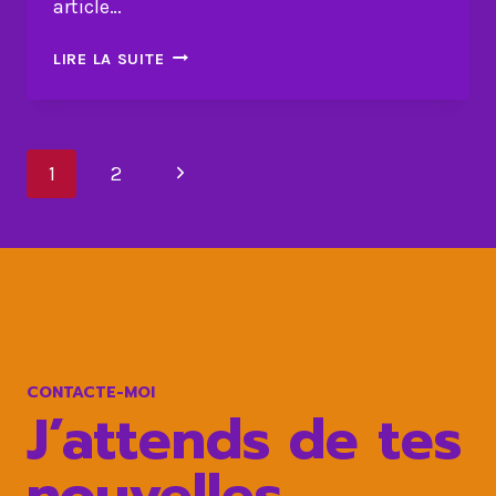
article…
LE
LIRE LA SUITE
POUVOIR
TRANSFORMATEUR
DE
Navigation
LA
Page
1
2
GRATITUDE
de
suivante
page
CONTACTE-MOI
J’attends de tes
nouvelles