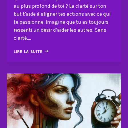
au plus profond de toi ? La clarté sur ton
but t’aide à aligner tes actions avec ce qui
te passionne. Imagine que tu as toujours
ressenti un désir d’aider les autres. Sans
clarté,…
COMMENT
LIRE LA SUITE
LA
CLARTÉ
TRANSFORME
CHAQUE
ASPECT
DE
TA
VIE