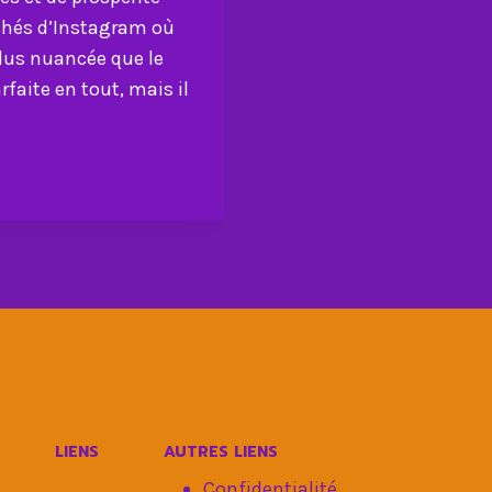
chés d’Instagram où
plus nuancée que le
rfaite en tout, mais il
LIENS
AUTRES LIENS
Confidentialité