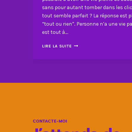
sans pour autant tomber dans les cli
tout semble parfait ? La réponse est 
“tout ou rien”. Personne n’a une vie pa
est tout à…
COMMENT
LIRE LA SUITE
CRÉER
UNE
VIE
DE
SUCCÈS
ET
DE
PROSPÉRITÉ
CONTACTE-MOI