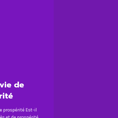
vie de
rité
 prospérité Est-il
ès et de prospérité