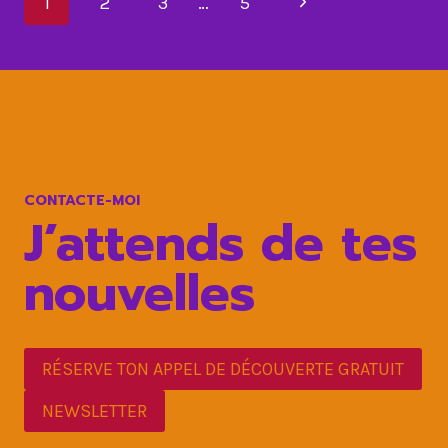
Navigation
Page
1
2
3
…
5
ÉNORMÉMENT
de
VOTRE
suivante
ÉNERGIE
page
CONTACTE-MOI
J’attends de tes
nouvelles
RÉSERVE TON APPEL DE DÉCOUVERTE GRATUIT
NEWSLETTER