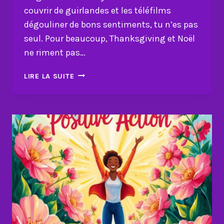
couvrir de guirlandes et les téléfilms
dégouliner de bons sentiments, tu n’es pas
seul. Pour beaucoup, Thanksgiving et Noël
ne riment pas…
COMMENT
LIRE LA SUITE
RESTER
POSITIF
QUAND
ON
DÉTESTE
THANSKIVING
ET
NOËL?