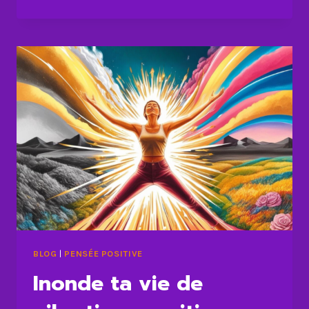
DIRE
NON
POUR
MIEUX
GÉRER
TON
TEMPS
ET
TA
VIE
BLOG
|
PENSÉE POSITIVE
Inonde ta vie de