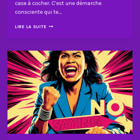
case à cocher. C’est une démarche
consciente qui te…
POURQUOI
LIRE LA SUITE
T’ENGAGER
DANS
DES
ACTIONS
POSITIVES
CHANGE
TA
VIE