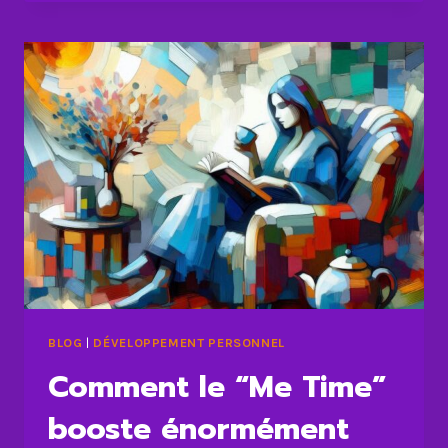
VIE
DE
VIBRATIONS
POSITIVES
GRÂCE
À
DES
AFFIRMATIONS
BLOG
|
DÉVELOPPEMENT PERSONNEL
Comment le “Me Time”
booste énormément