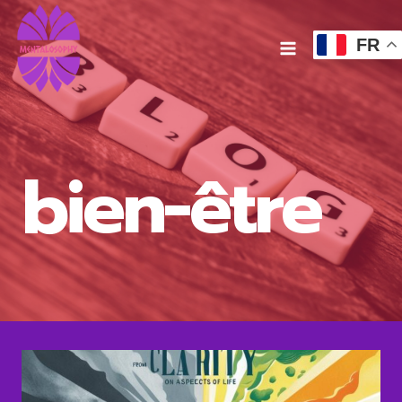
Aller
au
FR
contenu
bien-être