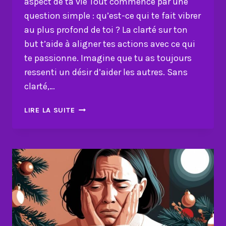
aspect de ta vie Tout commence par une
question simple : qu’est-ce qui te fait vibrer
au plus profond de toi ? La clarté sur ton
but t’aide à aligner tes actions avec ce qui
te passionne. Imagine que tu as toujours
ressenti un désir d’aider les autres. Sans
clarté,…
COMMENT
LIRE LA SUITE
LA
CLARTÉ
TRANSFORME
CHAQUE
ASPECT
DE
TA
VIE