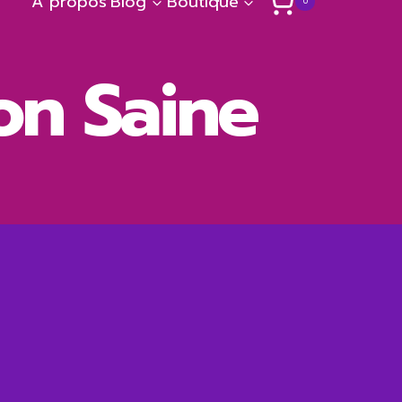
A propos
Blog
Boutique
0
ion Saine