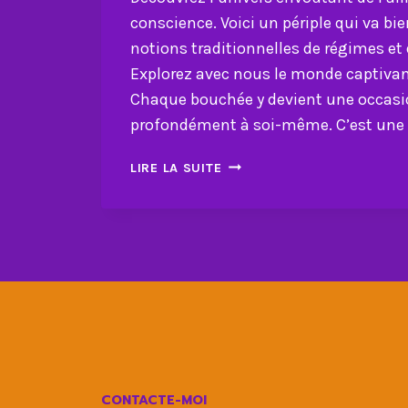
conscience. Voici un périple qui va bi
notions traditionnelles de régimes et 
Explorez avec nous le monde captivant
Chaque bouchée y devient une occasi
profondément à soi-même. C’est une 
PLEINE
LIRE LA SUITE
CONSCIENCE
DANS
L’ALIMENTATION,
LA
SOLUTION?
CONTACTE-MOI