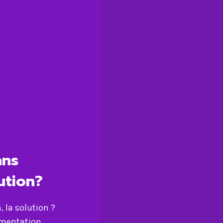
ans
lution?
 la solution ?
limentation