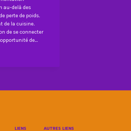
en au-delà des
de perte de poids.
 de la cuisine.
on de se connecter
opportunité de…
LIENS
AUTRES LIENS