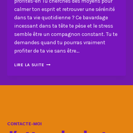
profites-en Tu cherches des moyens pour
calmer ton esprit et retrouver une sérénité
dans ta vie quotidienne ? Ce bavardage
incessant dans ta tête te pèse et le stress
semble être un compagnon constant. Tu te
demandes quand tu pourras vraiment
profiter de ta vie sans être…
CALME
LIRE LA SUITE
TON
ESPRIT
:
STOPPE
LE
STRESS
ET
PROFITES-
CONTACTE-MOI
EN