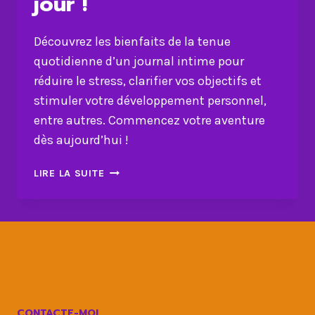
jour !
Découvrez les bienfaits de la tenue
quotidienne d’un journal intime pour
réduire le stress, clarifier vos objectifs et
stimuler votre développement personnel,
entre autres. Commencez votre aventure
dès aujourd’hui !
JOURNAL
LIRE LA SUITE
INTIME
AU
QUOTIDIEN
:
VOTRE
ÉPANOUISSEMENT
PERSONNEL
JOUR
CONTACTE-MOI