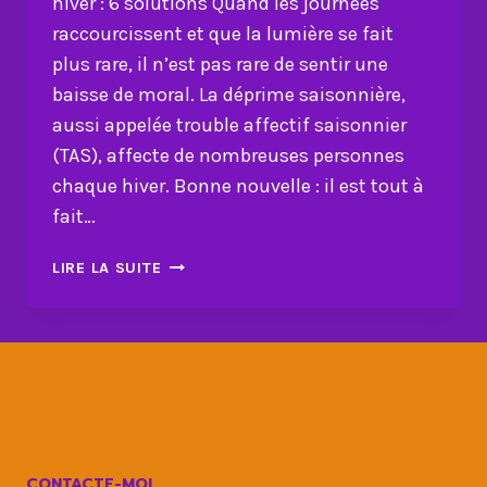
hiver : 6 solutions Quand les journées
raccourcissent et que la lumière se fait
plus rare, il n’est pas rare de sentir une
baisse de moral. La déprime saisonnière,
aussi appelée trouble affectif saisonnier
(TAS), affecte de nombreuses personnes
chaque hiver. Bonne nouvelle : il est tout à
fait…
COMMENT
LIRE LA SUITE
ÉVITER
LA
DÉPRIME
SAISONNIÈRE
CET
HIVER
:
6
CONTACTE-MOI