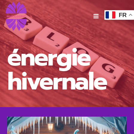
Aller
au
FR
contenu
énergie
hivernale