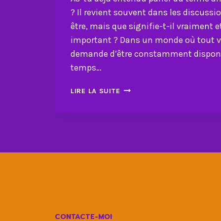
? Il revient souvent dans les discussi
être, mais que signifie-t-il vraiment e
important ? Dans un monde où tout va 
demande d’être constamment disponi
temps…
COMMENT
LIRE LA SUITE
LE
“ME
TIME”
BOOSTE
ÉNORMÉMENT
VOTRE
ÉNERGIE
CONTACTE-MOI