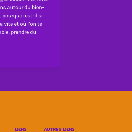
ons autour du bien-
t pourquoi est-il si
vite et où l’on te
ble, prendre du
LIENS
AUTRES LIENS