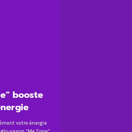
e” booste
nergie
ment votre énergie
nglo-saxon “Me Time”