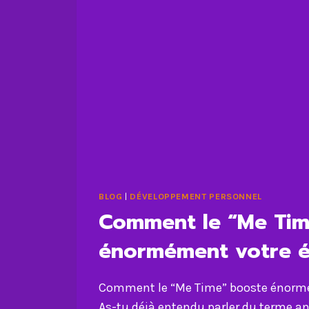
BLOG
|
DÉVELOPPEMENT PERSONNEL
Comment le “Me Tim
énormément votre é
Comment le “Me Time” booste énormé
As-tu déjà entendu parler du terme a