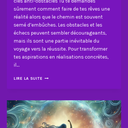
clés anti-obstacles Tu te demandes
sûrement comment faire de tes rêves une
réalité alors que le chemin est souvent
semé d’embûches. Les obstacles et les
échecs peuvent sembler décourageants,
mais ils sont une partie inévitable du
voyage vers la réussite. Pour transformer
tes aspirations en réalisations concrètes,
il…
COMMENT
LIRE LA SUITE
FAIRE
DE
TES
RÊVES
UNE
RÉALITÉ-6
CLÉS