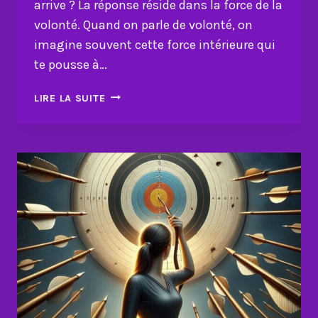
arrive ? La réponse réside dans la force de la
volonté. Quand on parle de volonté, on
imagine souvent cette force intérieure qui
te pousse à…
LE
LIRE LA SUITE
SECRET
INATTENDU
DE
LA
FORCE
DE
LA
VOLONTÉ