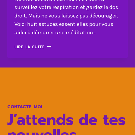
surveillez votre respiration et gardez le dos
droit. Mais ne vous laissez pas décourager.
Voici huit astuces essentielles pour vous
aider à démarrer une méditation…
ÉVEILLEZ
LIRE LA SUITE
VOTRE
ESPRIT
:
ASTUCES
POUR
UNE
MÉDITATION
SANS
CONTACTE-MOI
STRESS
J’attends de tes
nouvelles