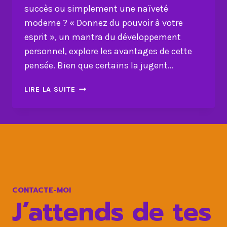
succès ou simplement une naïveté
moderne ? « Donnez du pouvoir à votre
esprit », un mantra du développement
personnel, explore les avantages de cette
pensée. Bien que certains la jugent…
PENSÉE
LIRE LA SUITE
POSITIVE
:
CLÉ
DU
SUCCÈS
OU
NAÏVETÉ
?
CONTACTE-MOI
J’attends de tes