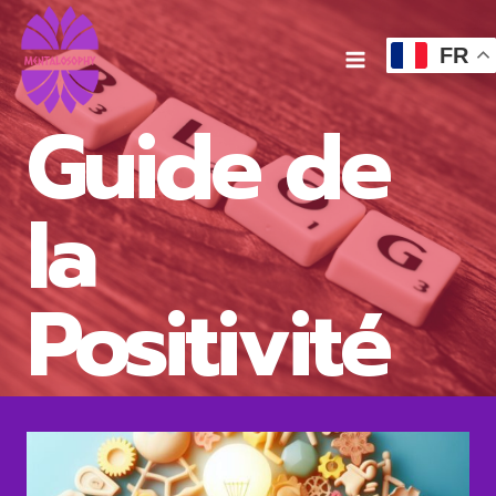
Aller
au
FR
contenu
Guide de
la
Positivité