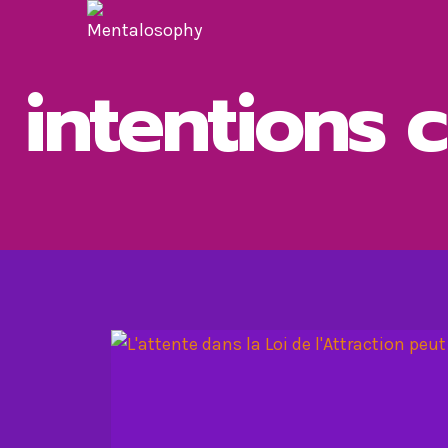
Aller
au
contenu
intentions c