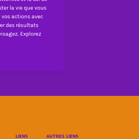
ster la vie que vous
 vos actions avec
rer des résultats
nvisagez. Explorez
LIENS
AUTRES LIENS