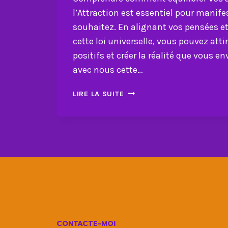
l’Attraction est essentiel pour manife
souhaitez. En alignant vos pensées et
cette loi universelle, vous pouvez atti
positifs et créer la réalité que vous e
avec nous cette…
COMMENT
LIRE LA SUITE
ÉQUILIBRER
ATTENTES
ET
LOI
DE
L’ATTRACTION
?
CONTACTE-MOI