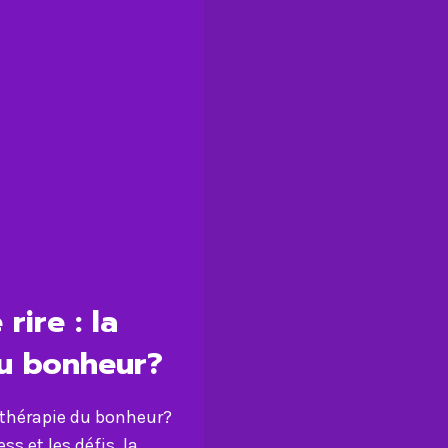
rire : la
du bonheur?
re thérapie du bonheur?
ss et les défis, la