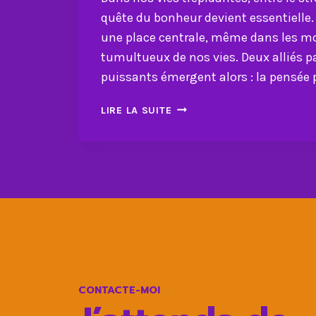
quête du bonheur devient essentielle
une place centrale, même dans les m
tumultueux de nos vies. Deux alliés p
puissants émergent alors : la pensée p
PENSÉE
LIRE LA SUITE
POSITIVE
ET
LE
RIRE
:
LA
MEILLEURE
THÉRAPIE
DU
BONHEUR?
CONTACTE-MOI