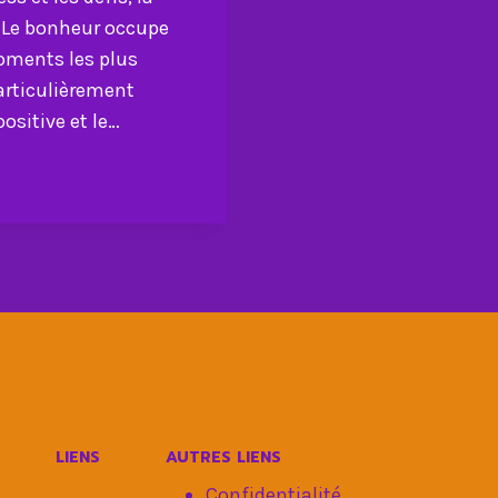
. Le bonheur occupe
oments les plus
articulièrement
ositive et le…
LIENS
AUTRES LIENS
Confidentialité