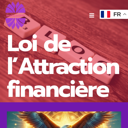
Aller
au
FR
contenu
Loi de
l’Attraction
financière