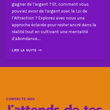
gagner de l’argent ? Et, comment vous
pouviez avoir de l’argent avec la Loi de
l’Attraction ? Explorez avec nous une
approche éclairée pour rester ancré dans la
réalité tout en cultivant une mentalité
d’abondance….
GÉRER
LIRE LA SUITE
SON
ARGENT
AVEC
LA
LOI
DE
L’ATTRACTION
CONTACTE-MOI
J’attends de tes