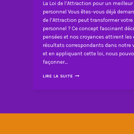
La Loi de l’Attraction pour un meille
personnel Vous êtes-vous déjà dema
de l’Attraction peut transformer vot
personnel ? Ce concept fascinant dé
pensées et nos croyances attirent les 
résultats correspondants dans notre
et en appliquant cette loi, nous pou
façonner…
LA
LIRE LA SUITE
LOI
DE
L’ATTRACTION
POUR
UN
MEILLEUR
DÉVELOPPEMENT
PERSONNEL