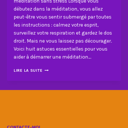
méditation sans stress Lorsque vous
débutez dans la méditation, vous allez
peut-être vous sentir submergé par toutes
les instructions : calmez votre esprit,
surveillez votre respiration et gardez le dos
droit. Mais ne vous laissez pas décourager.
Voici huit astuces essentielles pour vous
aider à démarrer une méditation…
ÉVEILLEZ
LIRE LA SUITE
VOTRE
ESPRIT
:
ASTUCES
POUR
UNE
MÉDITATION
SANS
CONTACTE-MOI