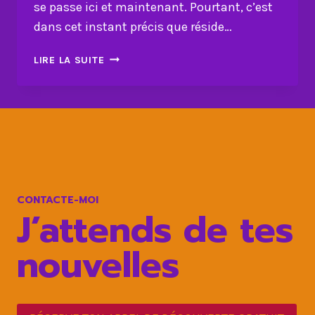
se passe ici et maintenant. Pourtant, c’est
dans cet instant précis que réside…
POURQUOI
LIRE LA SUITE
ET
COMMENT
VIVRE
L’INSTANT
PRÉSENT
CHANGE
TOUT
?
CONTACTE-MOI
J’attends de tes
nouvelles