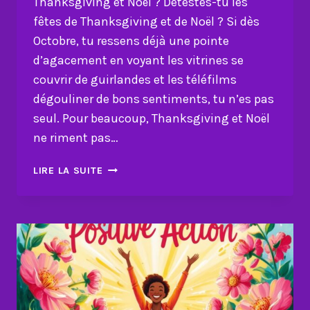
Thanksgiving et Noël ? Détestes-tu les
fêtes de Thanksgiving et de Noël ? Si dès
Octobre, tu ressens déjà une pointe
d’agacement en voyant les vitrines se
couvrir de guirlandes et les téléfilms
dégouliner de bons sentiments, tu n’es pas
seul. Pour beaucoup, Thanksgiving et Noël
ne riment pas…
COMMENT
LIRE LA SUITE
RESTER
POSITIF
QUAND
ON
DÉTESTE
THANSKIVING
ET
NOËL?