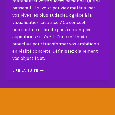
matérialiser votre succès personnel Que se
passerait-il si vous pouviez matérialiser
vos rêves les plus audacieux grâce à la
visualisation créatrice ? Ce concept
puissant ne se limite pas à de simples
aspirations : il s’agit d’une méthode
proactive pour transformer vos ambitions
en réalité concrète. Définissez clairement
vos objectifs et…
VISUALISATION
LIRE LA SUITE
CRÉATRICE
:
COMMENT
MATÉRIALISER
VOTRE
SUCCÈS
PERSONNEL