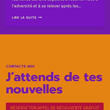
l’adversité et à se relever après les…
COMMENT
LIRE LA SUITE
LA
RÉSILIENCE
VOUS
AIDE
À
SURMONTER
LES
DÉFIS
CONTACTE-MOI
LES
J’attends de tes
PLUS
DIFFICILES
nouvelles
DE
LA
VIE?
RÉSERVE TON APPEL DE DÉCOUVERTE GRATUIT