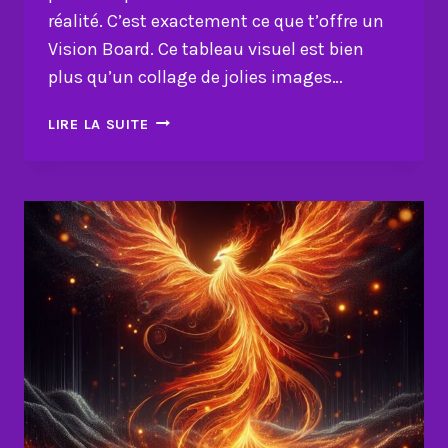
réalité. C’est exactement ce que t’offre un
Vision Board. Ce tableau visuel est bien
plus qu’un collage de jolies images…
VISION
LIRE LA SUITE
BOARD
PUISSANT
:
DESSINE
L’AVENIR
QUI
TE
FAIT
VIBRER