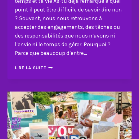
temps et ta vie As-tu déjà remarqué à quel
point il peut être difficile de savoir dire non
? Souvent, nous nous retrouvons à
accepter des engagements, des tâches ou
des responsabilités que nous n’avons ni
l’envie ni le temps de gérer. Pourquoi ?
Parce que beaucoup d’entre…
COMMENT
LIRE LA SUITE
DIRE
NON
POUR
MIEUX
GÉRER
TON
TEMPS
ET
TA
VIE