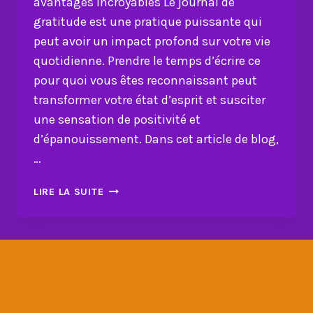
avantages incroyables Le journal de
gratitude est une pratique puissante qui
peut avoir un impact profond sur votre vie
quotidienne. Prendre le temps d’écrire ce
pour quoi vous êtes reconnaissant peut
transformer votre état d’esprit et susciter
une sensation de positivité et
d’épanouissement. Dans cet article de blog,
…
UTILISEZ
LIRE LA SUITE
UN
JOURNAL
DE
GRATITUDE
:
5
AVANTAGES