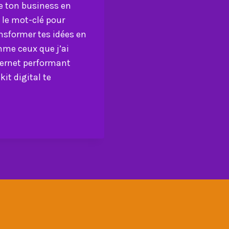
se ton business en
t le mot-clé pour
ansformer tes idées en
mme ceux que j’ai
nternet performant
it digital te