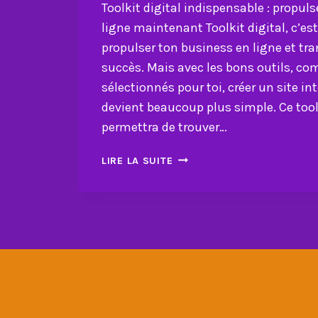
Toolkit digital indispensable : propul
ligne maintenant Toolkit digital, c’es
propulser ton business en ligne et tr
succès. Mais avec les bons outils, co
sélectionnés pour toi, créer un site i
devient beaucoup plus simple. Ce toolk
permettra de trouver…
TOOLKIT
LIRE LA SUITE
DIGITAL
INDISPENSABLE
:
PROPULSE
TON
BUSINESS
EN
LIGNE
MAINTENANT