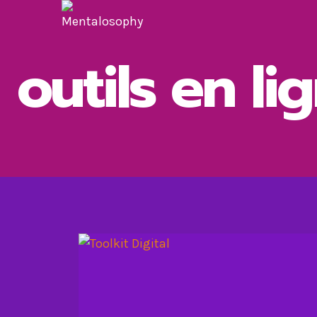
Aller
au
contenu
outils en li