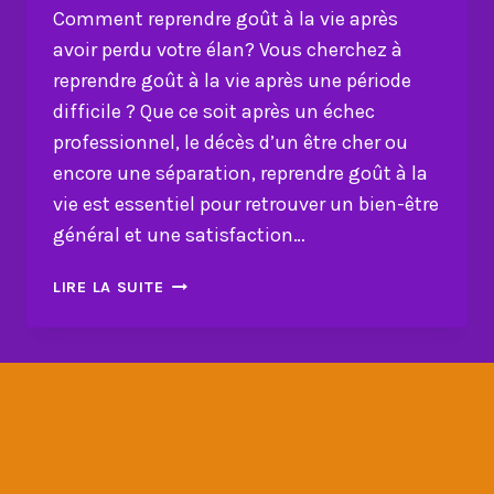
Comment reprendre goût à la vie après
avoir perdu votre élan? Vous cherchez à
reprendre goût à la vie après une période
difficile ? Que ce soit après un échec
professionnel, le décès d’un être cher ou
encore une séparation, reprendre goût à la
vie est essentiel pour retrouver un bien-être
général et une satisfaction…
COMMENT
LIRE LA SUITE
REPRENDRE
GOÛT
À
LA
VIE
APRÈS
AVOIR
PERDU