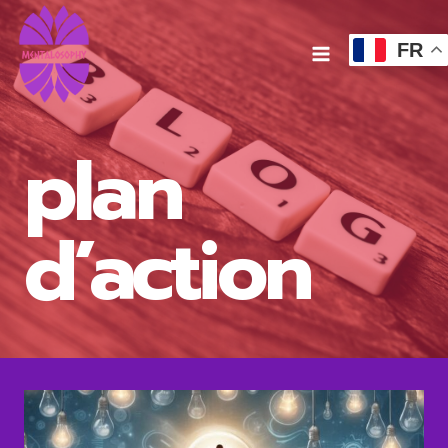
Aller
au
FR
contenu
plan
d’action