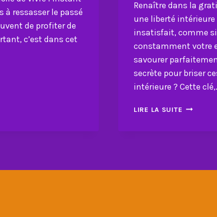
Renaître dans la gra
 à ressasser le passé
une liberté intérieur
ouvent de profiter de
insatisfait, comme s
rtant, c’est dans cet
constamment votre es
savourer parfaitement 
secrète pour briser ce
intérieure ? Cette clé
RENAÎTRE
LIRE LA SUITE
DANS
LA
GRATITUD
:
COMMEN
L’EMBRA
POUR
UNE
LIBERTÉ