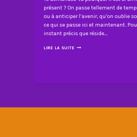
présent ? On passe tellement de temps
ou à anticiper l’avenir, qu’on oublie s
ce qui se passe ici et maintenant. Pou
instant précis que réside…
POURQUOI
LIRE LA SUITE
ET
COMMENT
VIVRE
L’INSTANT
PRÉSENT
CHANGE
TOUT
?