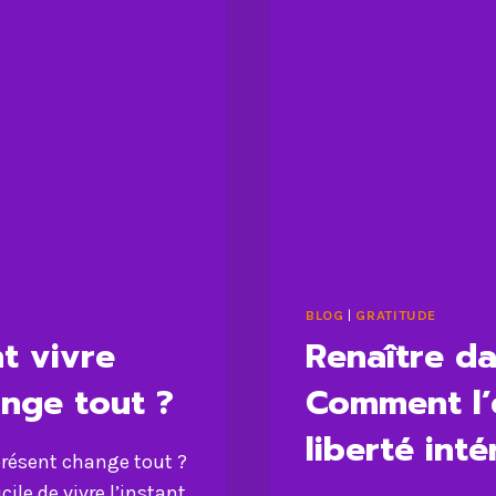
BLOG
|
GRATITUDE
t vivre
Renaître da
ange tout ?
Comment l’
liberté inté
présent change tout ?
cile de vivre l’instant