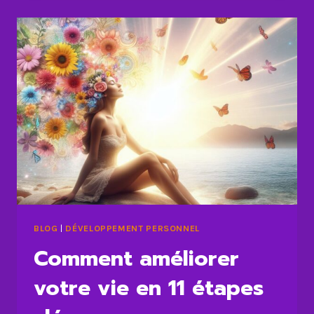
D’HABITUDES
PEUT
VOUS
AIDER
DANS
LA
VIE
BLOG
|
DÉVELOPPEMENT PERSONNEL
Comment améliorer
votre vie en 11 étapes