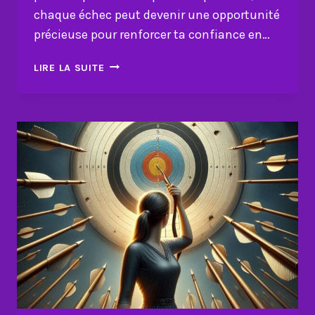
chaque échec peut devenir une opportunité
précieuse pour renforcer ta confiance en…
CONFIANCE
LIRE LA SUITE
EN
SOI
:
COMMENT
TIRER
PARTIE
DE
SES
ERREURS