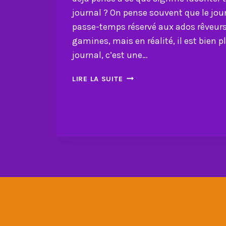
journal ? On pense souvent que le jou
passe-temps réservé aux ados rêveurs
gamines, mais en réalité, il est bien p
journal, c’est une…
TA
LIRE LA SUITE
VIE
COMPTE,
DONC
RACONTE-
LA
DANS
TON
JOURNAL
!