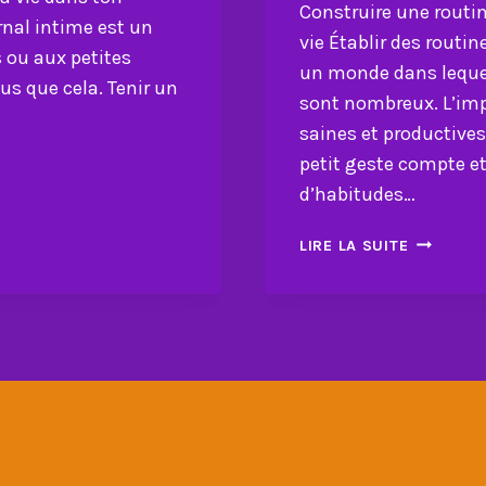
Construire une routin
rnal intime est un
vie Établir des routi
 ou aux petites
un monde dans lequel 
lus que cela. Tenir un
sont nombreux. L’imp
saines et productives
petit geste compte et
d’habitudes…
CONSTRU
LIRE LA SUITE
UNE
ROUTINE
D’HABITU
PEUT
VOUS
AIDER
DANS
LA
VIE