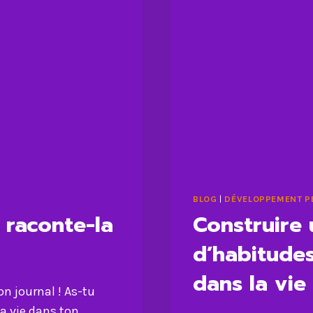
BLOG
|
DÉVELOPPEMENT P
 raconte-la
Construire 
d’habitudes
dans la vie
n journal ! As-tu
ta vie dans ton