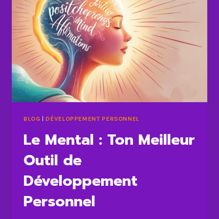
BLOG
|
DÉVELOPPEMENT PERSONNEL
Le Mental : Ton Meilleur
Outil de
Développement
Personnel