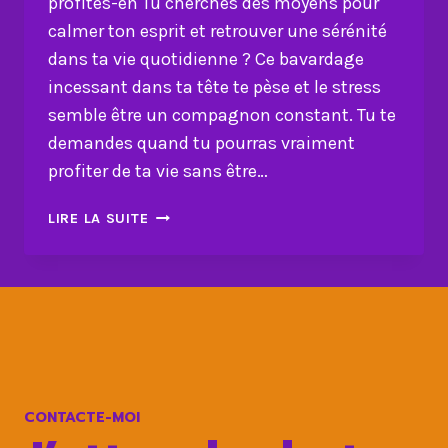
profites-en Tu cherches des moyens pour
calmer ton esprit et retrouver une sérénité
dans ta vie quotidienne ? Ce bavardage
incessant dans ta tête te pèse et le stress
semble être un compagnon constant. Tu te
demandes quand tu pourras vraiment
profiter de ta vie sans être…
CALME
LIRE LA SUITE
TON
ESPRIT
:
STOPPE
LE
STRESS
ET
PROFITES-
CONTACTE-MOI
EN