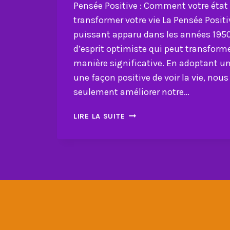
Pensée Positive : Comment votre état 
transformer votre vie La Pensée Posit
puissant apparu dans les années 1950
d’esprit optimiste qui peut transforme
manière significative. En adoptant un
une façon positive de voir la vie, no
seulement améliorer notre…
PENSÉE
LIRE LA SUITE
POSITIVE :
COMMENT
VOTRE
ÉTAT
D’ESPRIT
PEUT
TRANSFORMER
VOTRE
VIE