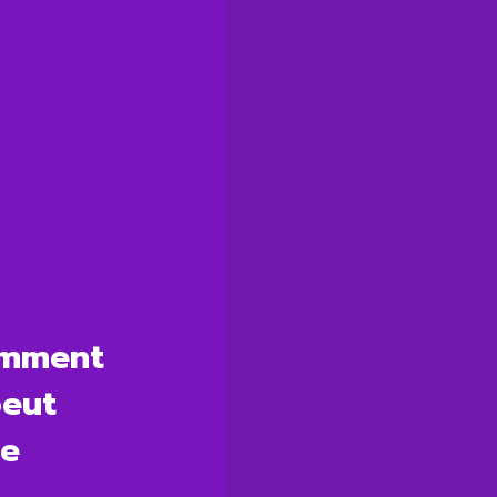
omment
peut
ie