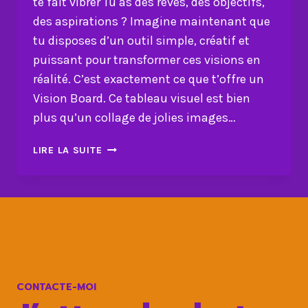
te fait vibrer Tu as des rêves, des objectifs,
des aspirations ? Imagine maintenant que
tu disposes d’un outil simple, créatif et
puissant pour transformer ces visions en
réalité. C’est exactement ce que t’offre un
Vision Board. Ce tableau visuel est bien
plus qu’un collage de jolies images…
VISION
LIRE LA SUITE
BOARD
PUISSANT
:
DESSINE
L’AVENIR
QUI
TE
FAIT
CONTACTE-MOI
VIBRER