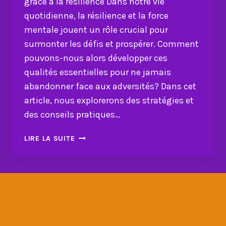
grâce à la résilience Dans notre vie
quotidienne, la résilience et la force
mentale jouent un rôle crucial pour
surmonter les défis et prospérer. Comment
pouvons-nous alors développer ces
qualités essentielles pour ne jamais
abandonner face aux adversités? Dans cet
article, nous explorerons des stratégies et
des conseils pratiques…
MAÎTRISER
LIRE LA SUITE
L’ART
DE
NE
JAMAIS
ABANDONNER
GRÂCE
À