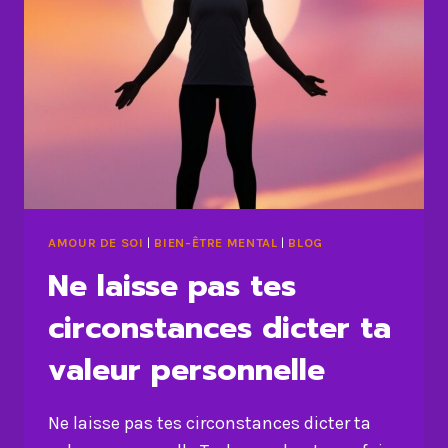
AMOUR DE SOI
|
BIEN-ÊTRE MENTAL
|
BLOG
Ne laisse pas tes
circonstances dicter ta
valeur personnelle
Ne laisse pas tes circonstances dicter ta