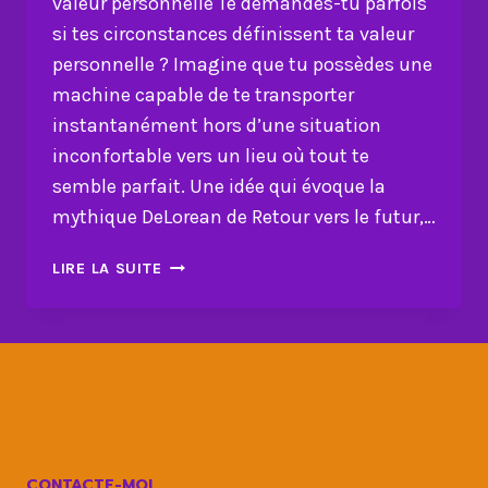
valeur personnelle Te demandes-tu parfois
si tes circonstances définissent ta valeur
personnelle ? Imagine que tu possèdes une
machine capable de te transporter
instantanément hors d’une situation
inconfortable vers un lieu où tout te
semble parfait. Une idée qui évoque la
mythique DeLorean de Retour vers le futur,…
NE
LIRE LA SUITE
LAISSE
PAS
TES
CIRCONSTANCES
DICTER
TA
VALEUR
PERSONNELLE
CONTACTE-MOI