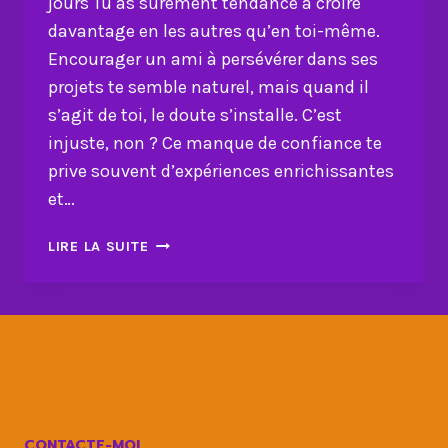
jours Tu as sûrement tendance à croire
davantage en les autres qu’en toi-même.
Encourager un ami à persévérer dans ses
projets te semble naturel, mais quand il
s’agit de toi, le doute s’installe. C’est
injuste, non ? Ce manque de confiance te
prive souvent d’expériences enrichissantes
et…
COMMENT
LIRE LA SUITE
BOOSTER
TA
CONFIANCE
EN
TOI
EN
30
JOURS
CONTACTE-MOI