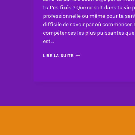
tu t’es fixés ? Que ce soit dans ta vie 
professionnelle ou même pour ta santé
difficile de savoir par où commencer. 
compétences les plus puissantes que
est…
COMMENT
LIRE LA SUITE
PRIORISER
TES
OBJECTIFS
ET
TRANSFORMER
TA
VIE