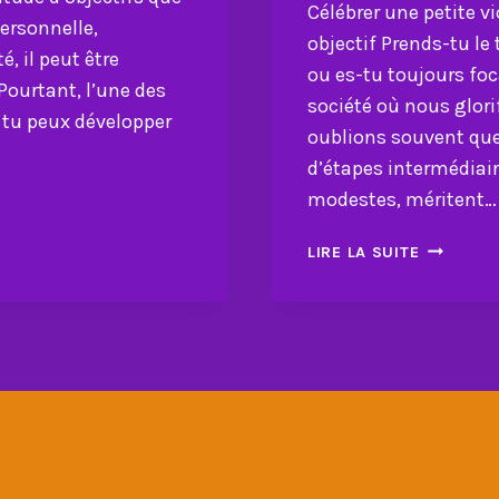
Célébrer une petite vi
personnelle,
objectif Prends-tu le 
, il peut être
ou es-tu toujours foca
Pourtant, l’une des
société où nous glori
 tu peux développer
oublions souvent que 
d’étapes intermédiaire
modestes, méritent…
CÉLÉBRE
LIRE LA SUITE
UNE
PETITE
VICTOIRE,
C’EST
DÉJÀ
ATTEINDR
UN
GRAND
OBJECTIF