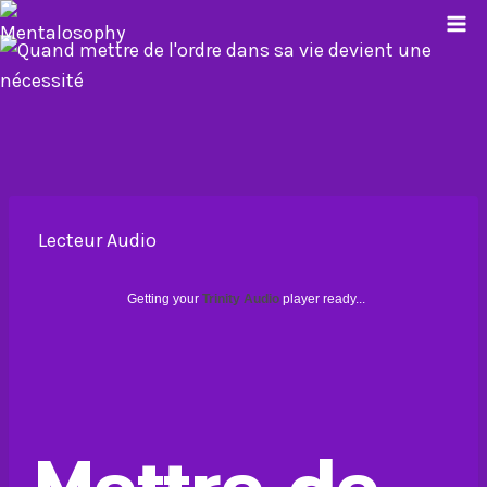
Aller
au
contenu
Lecteur Audio
Getting your
Trinity Audio
player ready...
Mettre de