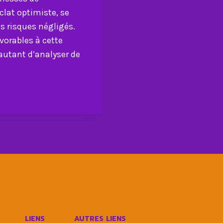
clat optimiste, se
 risques négligés.
orables à cette
 autant d’analyser de
LIENS
AUTRES LIENS