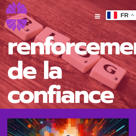
Aller
au
FR
contenu
renforceme
de la
confiance