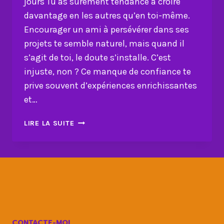
jours Tu as sûrement tendance à croire
davantage en les autres qu’en toi-même.
Encourager un ami à persévérer dans ses
projets te semble naturel, mais quand il
s’agit de toi, le doute s’installe. C’est
injuste, non ? Ce manque de confiance te
prive souvent d’expériences enrichissantes
et…
COMMENT
LIRE LA SUITE
BOOSTER
TA
CONFIANCE
EN
TOI
EN
30
JOURS
CONTACTE-MOI