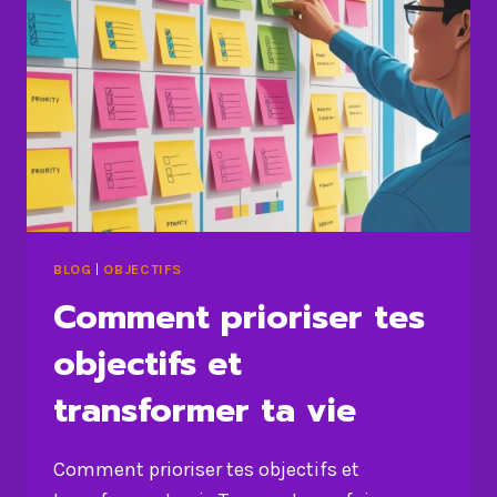
BLOG
|
OBJECTIFS
Comment prioriser tes
objectifs et
transformer ta vie
Comment prioriser tes objectifs et