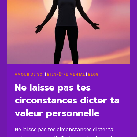
AMOUR DE SOI
|
BIEN-ÊTRE MENTAL
|
BLOG
Ne laisse pas tes
circonstances dicter ta
valeur personnelle
Ne laisse pas tes circonstances dicter ta