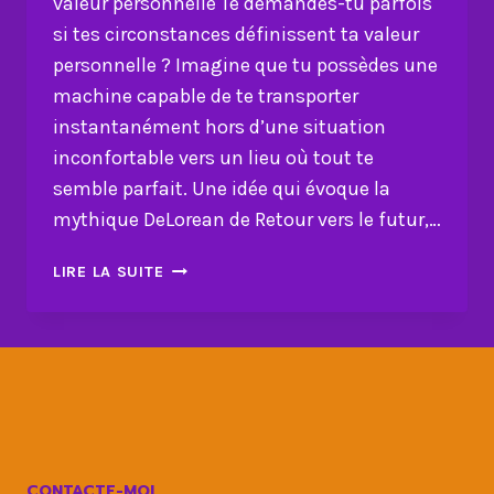
valeur personnelle Te demandes-tu parfois
si tes circonstances définissent ta valeur
personnelle ? Imagine que tu possèdes une
machine capable de te transporter
instantanément hors d’une situation
inconfortable vers un lieu où tout te
semble parfait. Une idée qui évoque la
mythique DeLorean de Retour vers le futur,…
NE
LIRE LA SUITE
LAISSE
PAS
TES
CIRCONSTANCES
DICTER
TA
VALEUR
PERSONNELLE
CONTACTE-MOI